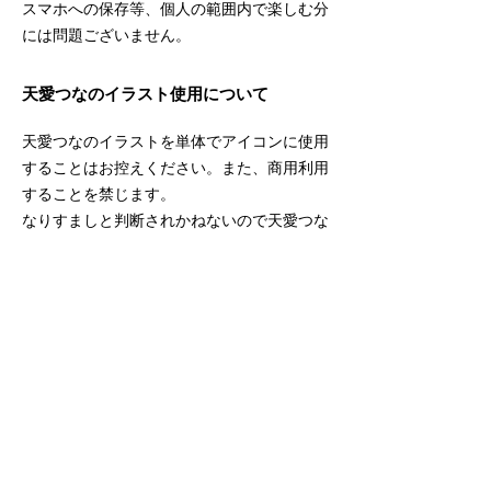
スマホへの保存等、個人の範囲内で楽しむ分
には問題ございません。
​天愛つなのイラスト使用について
天愛つなのイラストを単体でアイコンに使用
することはお控えください。また、商用利用
することを禁じます。
なりすましと判断されかねないので天愛つな
公式アカウントのアイコンや立ち絵の使用は
固く禁じます。
■アイコンやヘッダー画像設定可能例
・メンバーシップ特典等で天愛つなから配布
した画像。
・通常配信でのスクリーンショット画像。
・ご自身で制作されたファンアートやSkeb
等でご依頼されたイラスト。
⚠️アイコンやヘッダーに当該画像を使用する